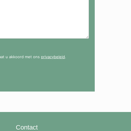
gaat u akkoord met ons
privacybeleid
.
Contact